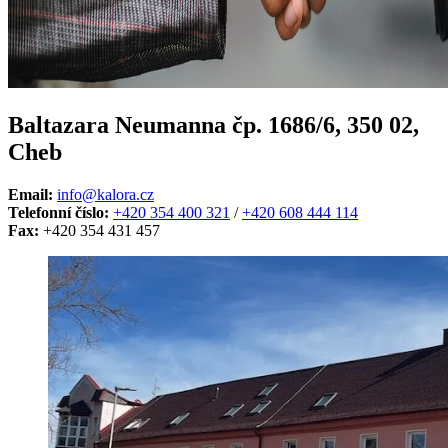
Baltazara Neumanna čp. 1686/6, 350 02,
Cheb
Email:
info@kalora.cz
Telefonní číslo:
+420 354 400 321
/
+420 608 444 114
Fax:
+420 354 431 457