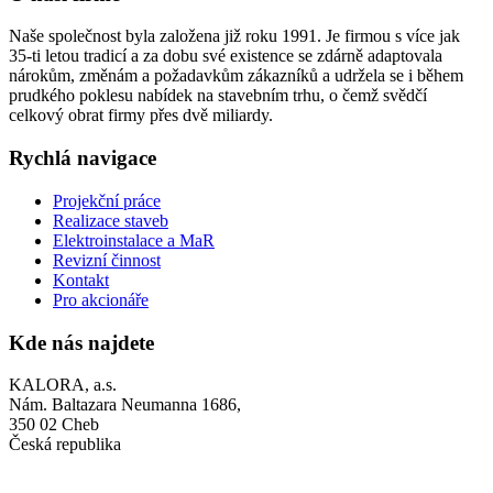
Naše společnost byla založena již roku 1991. Je firmou s více jak
35-ti letou tradicí a za dobu své existence se zdárně adaptovala
nárokům, změnám a požadavkům zákazníků a udržela se i během
prudkého poklesu nabídek na stavebním trhu, o čemž svědčí
celkový obrat firmy přes dvě miliardy.
Rychlá navigace
Projekční práce
Realizace staveb
Elektroinstalace a MaR
Revizní činnost
Kontakt
Pro akcionáře
Kde nás najdete
KALORA, a.s.
Nám. Baltazara Neumanna 1686,
350 02 Cheb
Česká republika