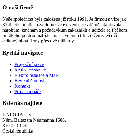
O naší firmě
Naše společnost byla založena již roku 1991. Je firmou s více jak
35-ti letou tradicí a za dobu své existence se zdárně adaptovala
nárokům, změnám a požadavkům zákazníků a udržela se i během
prudkého poklesu nabídek na stavebním trhu, o čemž svědčí
celkový obrat firmy přes dvě miliardy.
Rychlá navigace
Projekční práce
Realizace staveb
Elektroinstalace a MaR
Revizní činnost
Kontakt
Pro akcionáře
Kde nás najdete
KALORA, a.s.
Nám. Baltazara Neumanna 1686,
350 02 Cheb
Česká republika