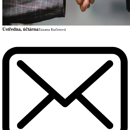
Ústředna, účtárna
Zuzana Kučerová