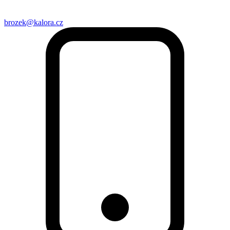
brozek@kalora.cz