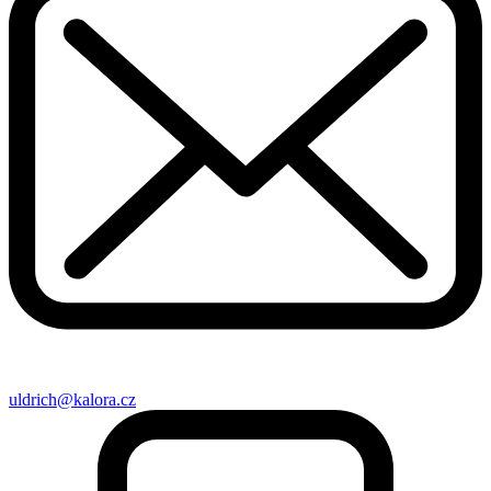
uldrich@kalora.cz